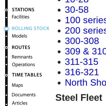
30-58
100 serie
200 serie
300-308
309 & 31
311-315
316-321
North Sh
Steel Fleet